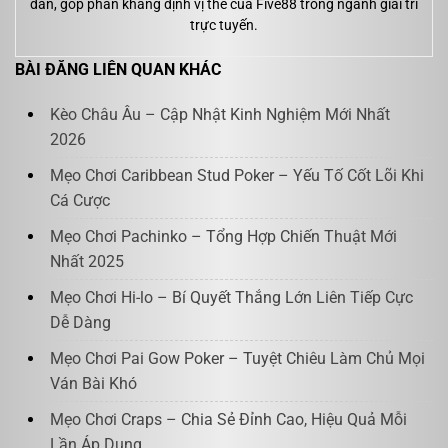
dẫn, góp phần khẳng định vị thế của Five88 trong ngành giải trí
trực tuyến.
BÀI ĐĂNG LIÊN QUAN KHÁC
Kèo Châu Âu – Cập Nhật Kinh Nghiệm Mới Nhất
2026
Mẹo Chơi Caribbean Stud Poker – Yếu Tố Cốt Lõi Khi
Cá Cược
Mẹo Chơi Pachinko – Tổng Hợp Chiến Thuật Mới
Nhất 2025
Mẹo Chơi Hi-lo – Bí Quyết Thắng Lớn Liên Tiếp Cực
Dễ Dàng
Mẹo Chơi Pai Gow Poker – Tuyệt Chiêu Làm Chủ Mọi
Ván Bài Khó
Mẹo Chơi Craps – Chia Sẻ Đỉnh Cao, Hiệu Quả Mỗi
Lần Áp Dụng