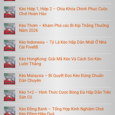
Kèo Hiệp 1, Hiệp 2 – Chìa Khóa Chinh Phục Cuộc
Chơi Hoàn Hảo
Kèo Thơm – Khám Phá các Bí Kíp Thắng Thưởng
Năm 2026
Kèo Indonesia – Tỷ Lệ Kèo Hấp Dẫn Nhất Ở Nhà
Cái Five88
Kèo HongKong: Giải Mã Kèo Và Cách Soi Kèo
Luôn Thắng
Kèo Malaysia – Bí Quyết Đọc Kèo Đúng Chuẩn
Dân Chuyên
Kèo 1×2 – Hình Thức Cược Bóng Đá Hấp Dẫn Trên
Sân Cỏ
Kèo Đồng Banh – Tổng Hợp Kinh Nghiệm Chơi
Kèo Đồng Hiệu Quả