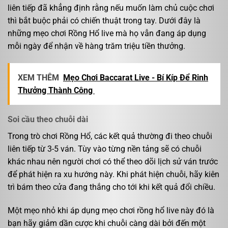
liên tiếp đã khẳng định rằng nếu muốn làm chủ cuộc chơi
thì bắt buộc phải có chiến thuật trong tay. Dưới đây là
những mẹo chơi Rồng Hổ live mà họ vẫn đang áp dụng
mỗi ngày để nhận về hàng trăm triệu tiền thưởng.
XEM THÊM
Mẹo Chơi Baccarat Live - Bí Kíp Để Rinh
Thưởng Thành Công
Soi cầu theo chuỗi dài
Trong trò chơi Rồng Hổ, các kết quả thường đi theo chuỗi
liên tiếp từ 3-5 ván. Tùy vào từng nền tảng sẽ có chuỗi
khác nhau nên người chơi có thể theo dõi lịch sử ván trước
để phát hiện ra xu hướng này. Khi phát hiện chuỗi, hãy kiên
trì bám theo cửa đang thắng cho tới khi kết quả đổi chiều.
Một mẹo nhỏ khi áp dụng mẹo chơi rồng hổ live này đó là
bạn hãy giảm dần cược khi chuỗi càng dài bởi đến một