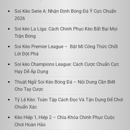
Soi Kèo Serie A: Nhận Định Bóng Đá Ý Cực Chuẩn
2026
Soi kèo La Liga: Cách Chinh Phục Kèo Bất Bại Mọi
Trận Bóng
Soi Kèo Premier League – Bật Mí Công Thức Chốt
Lời Đột Phá
Soi kèo Champions League: Cách Cược Chuẩn Cực
Hay Dễ Áp Dụng
Thuật Ngữ Soi Kèo Bóng Đá – Nội Dung Cần Biết
Cho Tay Cược
Tỷ Lệ Kèo: Toàn Tập Cách Đọc Và Tận Dụng Để Chơi
Chuẩn Xác
Kèo Hiệp 1, Hiệp 2 – Chìa Khóa Chinh Phục Cuộc
Chơi Hoàn Hảo