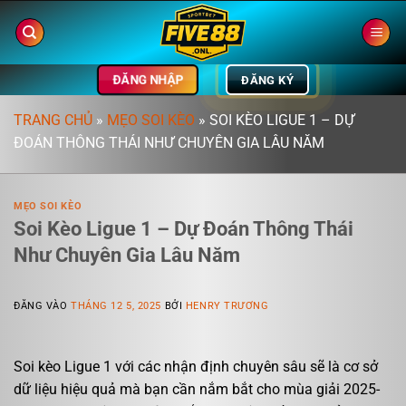
Bỏ
qua
nội
dung
ĐĂNG NHẬP
ĐĂNG KÝ
TRANG CHỦ
»
MẸO SOI KÈO
»
SOI KÈO LIGUE 1 – DỰ
ĐOÁN THÔNG THÁI NHƯ CHUYÊN GIA LÂU NĂM
MẸO SOI KÈO
Soi Kèo Ligue 1 – Dự Đoán Thông Thái
Như Chuyên Gia Lâu Năm
ĐĂNG VÀO
THÁNG 12 5, 2025
BỞI
HENRY TRƯƠNG
Soi kèo Ligue 1 với các nhận định chuyên sâu sẽ là cơ sở
dữ liệu hiệu quả mà bạn cần nắm bắt cho mùa giải 2025-