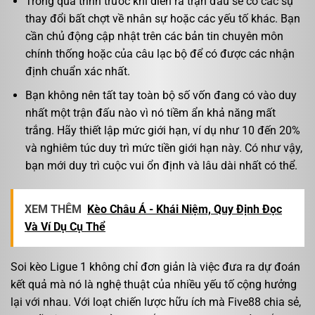
Trong quá trình trước khi diễn ra trận đấu sẽ có các sự
thay đổi bất chợt về nhân sự hoặc các yếu tố khác. Bạn
cần chủ động cập nhật trên các bản tin chuyên môn
chính thống hoặc của câu lạc bộ để có được các nhận
định chuẩn xác nhất.
Bạn không nên tất tay toàn bộ số vốn đang có vào duy
nhất một trận đấu nào vì nó tiềm ẩn khả năng mất
trắng. Hãy thiết lập mức giới hạn, ví dụ như 10 đến 20%
và nghiêm túc duy trì mức tiền giới hạn này. Có như vậy,
bạn mới duy trì cuộc vui ổn định và lâu dài nhất có thể.
XEM THÊM
Kèo Châu Á - Khái Niệm, Quy Định Đọc
Và Ví Dụ Cụ Thể
Soi kèo Ligue 1 không chỉ đơn giản là việc đưa ra dự đoán
kết quả mà nó là nghệ thuật của nhiều yếu tố cộng hưởng
lại với nhau. Với loạt chiến lược hữu ích mà Five88 chia sẻ,