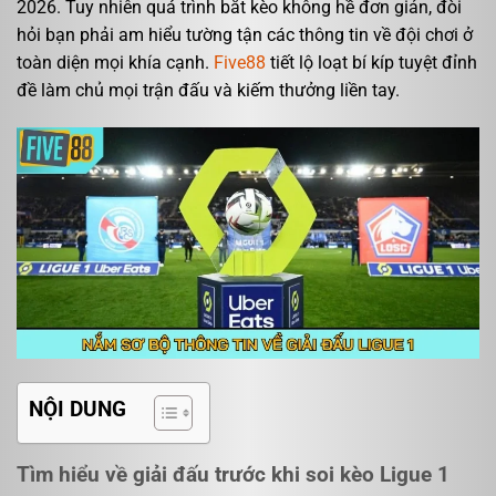
2026. Tuy nhiên quá trình bắt kèo không hề đơn giản, đòi
hỏi bạn phải am hiểu tường tận các thông tin về đội chơi ở
toàn diện mọi khía cạnh.
Five88
tiết lộ loạt bí kíp tuyệt đỉnh
đề làm chủ mọi trận đấu và kiếm thưởng liền tay.
NỘI DUNG
Tìm hiểu về giải đấu trước khi soi kèo Ligue 1