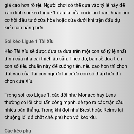
giá cao hơn rõ rệt. Người chơi có thể dựa vào tỷ lệ này để
xác định soi kèo Ligue 1 đâu là cửa cược an toàn, hoặc tìm
cơ hội đầu tư ở cửa hòa hoặc cửa dưới khi trận đấu dự
kiến cân bằng hơn.
Soi kèo Ligue 1 Tài Xỉu
Kèo Tài Xỉu sẽ được đưa ra dựa trên một con số tỷ lệ nhất
định của nhà cái thiết lập sẵn. Theo đó, bạn sẽ dựa trên
con số tiêu chuẩn này để xuống tiền, nếu cao hơn thì chọn
đặt vào của Tài còn ngược lại cược con số thấp hơn thì
chọn cửa Xỉu.
Trong soi kèo Ligue 1, các đội như Monaco hay Lens
thường có lối chơi tấn công mạnh, dễ tạo ra các trận cầu
nhiều bàn thắng. Trong khi đội như Brest hoặc Reims lại
chuộng lối đá chặt chẽ, phù hợp với kèo xỉu.
Các kèo phụ