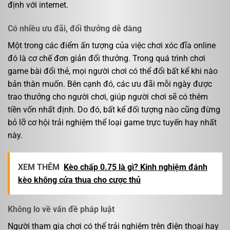
định với internet.
Có nhiều ưu đãi, đổi thưởng dễ dàng
Một trong các điểm ấn tượng của việc chơi xóc đĩa online
đó là cơ chế đơn giản đổi thưởng. Trong quá trình chơi
game bài đổi thẻ, mọi người chơi có thể đổi bất kể khi nào
bản thân muốn. Bên cạnh đó, các ưu đãi mỗi ngày được
trao thưởng cho người chơi, giúp người chơi sẽ có thêm
tiền vốn nhất định. Do đó, bất kể đối tượng nào cũng đừng
bỏ lỡ cơ hội trải nghiệm thể loại game trực tuyến hay nhất
này.
XEM THÊM
Kèo chấp 0.75 là gì? Kinh nghiệm đánh
kèo không cửa thua cho cược thủ
Không lo về vấn đề pháp luật
Người tham gia chơi có thể trải nghiệm trên điện thoại hay