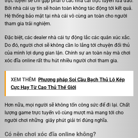
trực tuyến sẽ chỉ gặp phải ở các nhà cái trực tuyến lừa đảo.
Bởi nhà cái uy tín sẽ hoàn toàn không tác động tới kết quả.
Hệ thống bảo mật tại nhà cái vô cùng an toàn cho người
tham gia trải nghiệm.
Đặc biệt, các dealer nhà cái tự động lắc các quân xúc xắc.
Do đó, người chơi sẽ không cần lo lắng tới chuyện đối thủ
của mình lợi dụng gian lận. Chính sự an toàn này mà chơi
xóc đĩa online rất thu hút nhiều người chơi tham gia.
XEM THÊM
Phương pháp Soi Cầu Bạch Thủ Lô Kép
Cực Hay Từ Cao Thủ Thế Giới
Hơn nữa, mọi người sẽ không tốn công sức để đi lại. Chất
lượng game trực tuyến vô cùng mượt mà mang tới cho
người chơi những giây phút giải trí đúng nghĩa.
Có nên chơi xóc đĩa online không?