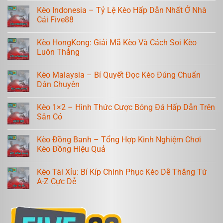
Kèo Indonesia – Tỷ Lệ Kèo Hấp Dẫn Nhất Ở Nhà
Cái Five88
Kèo HongKong: Giải Mã Kèo Và Cách Soi Kèo
Luôn Thắng
Kèo Malaysia – Bí Quyết Đọc Kèo Đúng Chuẩn
Dân Chuyên
Kèo 1×2 – Hình Thức Cược Bóng Đá Hấp Dẫn Trên
Sân Cỏ
Kèo Đồng Banh – Tổng Hợp Kinh Nghiệm Chơi
Kèo Đồng Hiệu Quả
Kèo Tài Xỉu: Bí Kíp Chinh Phục Kèo Dễ Thắng Từ
A-Z Cực Dễ