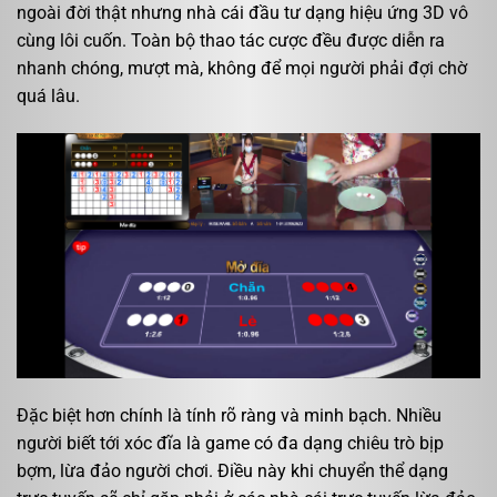
ngoài đời thật nhưng nhà cái đầu tư dạng hiệu ứng 3D vô
cùng lôi cuốn. Toàn bộ thao tác cược đều được diễn ra
nhanh chóng, mượt mà, không để mọi người phải đợi chờ
quá lâu.
Đặc biệt hơn chính là tính rõ ràng và minh bạch. Nhiều
người biết tới xóc đĩa là game có đa dạng chiêu trò bịp
bợm, lừa đảo người chơi. Điều này khi chuyển thể dạng