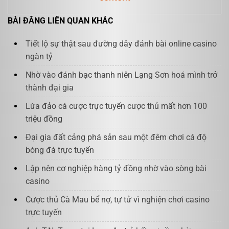
BÀI ĐĂNG LIÊN QUAN KHÁC
Tiết lộ sự thật sau đường dây đánh bài online casino
ngàn tỷ
Nhờ vào đánh bạc thanh niên Lạng Sơn hoá mình trở
thành đại gia
Lừa đảo cá cược trực tuyến cược thủ mất hơn 100
triệu đồng
Đại gia đất cảng phá sản sau một đêm chơi cá độ
bóng đá trực tuyến
Lập nên cơ nghiệp hàng tỷ đồng nhờ vào sòng bài
casino
Cược thủ Cà Mau bể nợ, tự tử vì nghiện chơi casino
trực tuyến