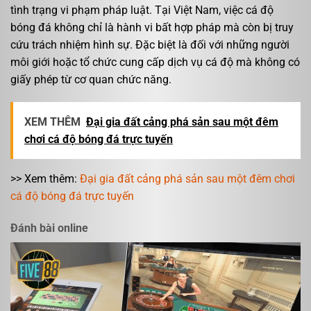
tình trạng vi phạm pháp luật. Tại Việt Nam, việc cá độ
bóng đá không chỉ là hành vi bất hợp pháp mà còn bị truy
cứu trách nhiệm hình sự. Đặc biệt là đối với những người
môi giới hoặc tổ chức cung cấp dịch vụ cá độ mà không có
giấy phép từ cơ quan chức năng.
XEM THÊM
Đại gia đất cảng phá sản sau một đêm
chơi cá độ bóng đá trực tuyến
>> Xem thêm:
Đại gia đất cảng phá sản sau một đêm chơi
cá độ bóng đá trực tuyến
Đánh bài online