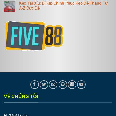
Kèo Tài Xỉu: Bí Kíp Chinh Phục Kèo Dễ Thắng Từ
A-Z Cực Dễ
VỀ CHÚNG TÔI
FIVE88 là gì?