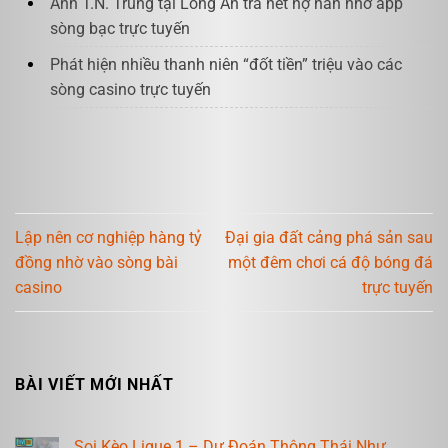
Anh T.N. Trung tại Long An trả hết nợ nần nhờ app
sòng bạc trực tuyến
Phát hiện nhiều thanh niên “đốt tiền” triệu vào các
sòng casino trực tuyến
Lập nên cơ nghiệp hàng tỷ
Đại gia đất cảng phá sản sau
đồng nhờ vào sòng bài
một đêm chơi cá độ bóng đá
casino
trực tuyến
BÀI VIẾT MỚI NHẤT
Soi Kèo Ligue 1 – Dự Đoán Thông Thái Như